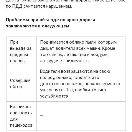
достаточно сложно в час пик на дороге. Такое действие
по ПДД считается нарушением.
Проблемы при объезде по краю дороги
заключаются в следующем:
При
Поднимается облако пыли, которым
выезде за
дышат водители всех машин. Кроме
пределы
того, пыль, летающая в воздухе,
полосы
затрудняет видимость
Водители возвращаются на свою
полосу, однако, сделать это
Совершив
достаточно сложно, поскольку место
обгон
уже занято. Так, пробки только
усугубляются
Возникает
опасность
—
для
пешеходов