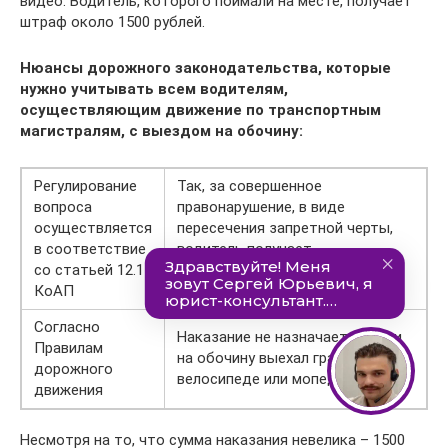
видео. Водитель, которого поймали на месте, получает
штраф около 1500 рублей.
Нюансы дорожного законодательства, которые
нужно учитывать всем водителям,
осуществляющим движение по транспортным
магистралям, с выездом на обочину:
Регулирование
Так, за совершенное
вопроса
правонарушение, в виде
осуществляется
пересечения запретной черты,
в соответствие
водитель получает
со статьей 12.15
административный штраф в
КоАП
размере до 1500 рублей
Согласно
Наказание не назначается, если
Правилам
на обочину выехал гражданин на
дорожного
велосипеде или мопеде
движения
Несмотря на то, что сумма наказания невелика – 1500