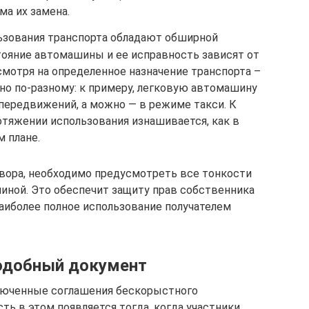
ма их замена.
льзования транспорта обладают обширной
тояние автомашины и ее исправность зависят от
смотря на определенное назначение транспорта –
но по-разному: к примеру, легковую автомашину
передвижений, а можно — в режиме такси. К
отяжении использования изнашивается, как в
м плане.
овора, необходимо предусмотреть все тонкости
иной. Это обеспечит защиту прав собственника
аиболее полное использование получателем
подобный документ
люченные соглашения бескорыстного
ть в этом появляется тогда, когда участники