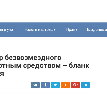
я и учёт
Налоги и штрафы
Права
Владение 
ор безвозмездного
ртным средством – бланк
ия