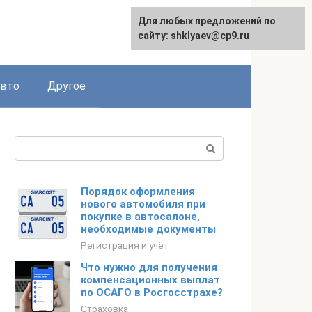
Для любых предложений по
сайту: shklyaev@cp9.ru
авто
Другое
Поиск:
Порядок оформления
нового автомобиля при
покупке в автосалоне,
необходимые документы
Регистрация и учёт
Что нужно для получения
компенсационных выплат
по ОСАГО в Росгосстрахе?
Страховка