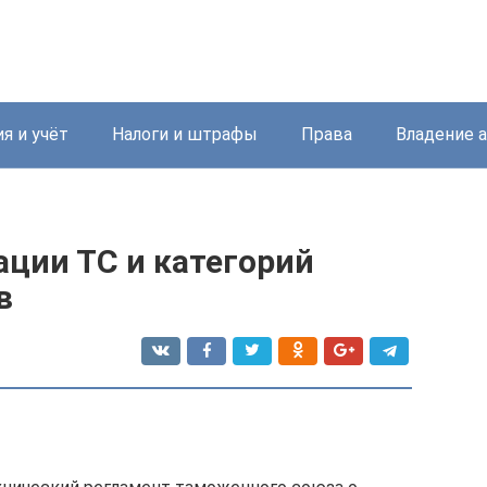
я и учёт
Налоги и штрафы
Права
Владение 
ации ТС и категорий
в