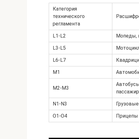
Категория
технического
Расшифр
регламента
L1-L2
Мопеды, 
L3-L5
Мотоцикл
L6-L7
Квадриц
M1
Автомоби
Автобусы
M2-M3
пассажир
N1-N3
Грузовые
O1-O4
Прицепы