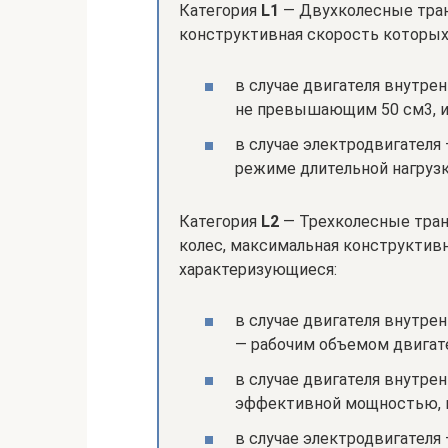
Категория
L1
— Двухколесные тран
конструктивная скорость которых
в случае двигателя внутре
не превышающим 50 см3, 
в случае электродвигател
режиме длительной нагруз
Категория
L2
— Трехколесные тра
колес, максимальная конструктивн
характеризующиеся:
в случае двигателя внутре
— рабочим объемом двигат
в случае двигателя внутре
эффективной мощностью, 
в случае электродвигател