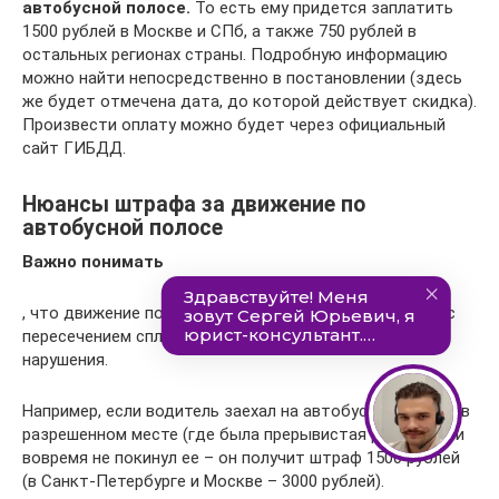
автобусной полосе.
То есть ему придется заплатить
1500 рублей в Москве и СПб, а также 750 рублей в
остальных регионах страны. Подробную информацию
можно найти непосредственно в постановлении (здесь
же будет отмечена дата, до которой действует скидка).
Произвести оплату можно будет через официальный
сайт ГИБДД.
Нюансы штрафа за движение по
автобусной полосе
Важно понимать
, что движение по автобусной полосе и выезд на нее с
пересечением сплошной линии – это два разных
нарушения.
Например, если водитель заехал на автобусную полосу в
разрешенном месте (где была прерывистая разметка) и
вовремя не покинул ее – он получит штраф 1500 рублей
(в Санкт-Петербурге и Москве – 3000 рублей).