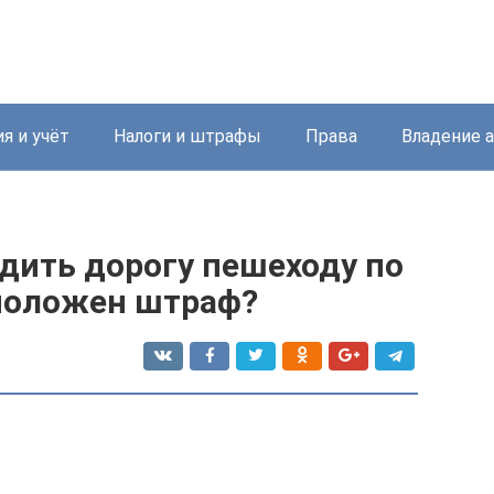
я и учёт
Налоги и штрафы
Права
Владение 
дить дорогу пешеходу по
положен штраф?