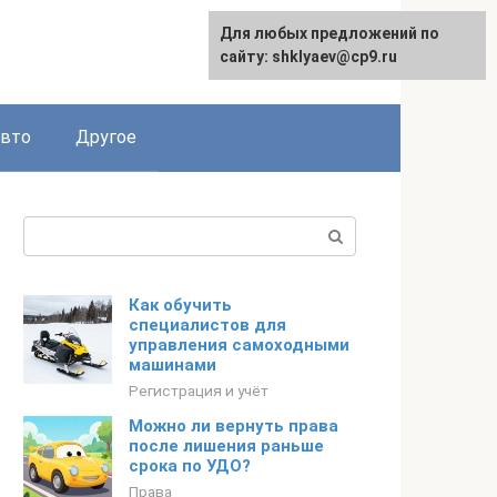
Для любых предложений по
сайту: shklyaev@cp9.ru
авто
Другое
Поиск:
Как обучить
специалистов для
управления самоходными
машинами
Регистрация и учёт
Можно ли вернуть права
после лишения раньше
срока по УДО?
Права