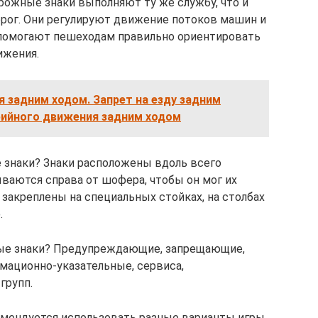
ожные знаки выполняют ту же службу, что и
орог. Они регулируют движение потоков машин и
 помогают пешеходам правильно ориентировать
ижения.
 задним ходом. Запрет на езду задним
рийного движения задним ходом
 знаки? Знаки расположены вдоль всего
ываются справа от шофера, чтобы он мог их
 закреплены на специальных стойках, на столбах
.
ные знаки? Предупреждающие, запрещающие,
мационно-указательные, сервиса,
групп.
омендуется использовать разные варианты игры