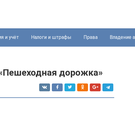
я и учёт
Налоги и штрафы
Права
Владение 
 «Пешеходная дорожка»