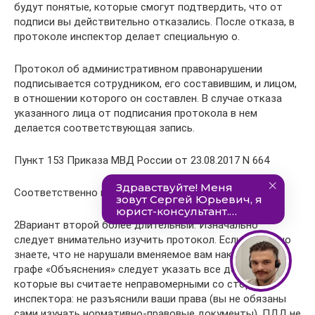
будут понятые, которые смогут подтвердить, что от
подписи вы действительно отказались. После отказа, в
протоколе инспектор делает специальную о.
Протокол об административном правонарушении
подписывается сотрудником, его составившим, и лицом,
в отношении которого он составлен. В случае отказа
указанного лица от подписания протокола в нем
делается соответствующая запись.
Пункт 153 Приказа МВД России от 23.08.2017 N 664
Соответственно вам за это ничего не будет.
2Вариант второй более длительный. Изначально
следует внимательно изучить протокол. Если вы точно
знаете, что не нарушали вменяемое вам наказание, то в
графе «Объяснения» следует указать все действия,
которые вы считаете неправомерными со стороны
инспектора: не разъяснили ваши права (вы не обязаны
сами изучать нормативно-правовые документы), ПДД не