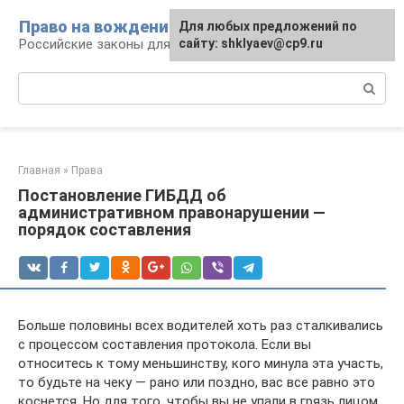
Перейти
Право на вождение
Для любых предложений по
к
Российские законы для автомобилистов
сайту: shklyaev@cp9.ru
контенту
Поиск:
Главная
»
Права
Постановление ГИБДД об
административном правонарушении —
порядок составления
Больше половины всех водителей хоть раз сталкивались
с процессом составления протокола. Если вы
относитесь к тому меньшинству, кого минула эта участь,
то будьте на чеку — рано или поздно, вас все равно это
коснется. Но для того, чтобы вы не упали в грязь лицом,