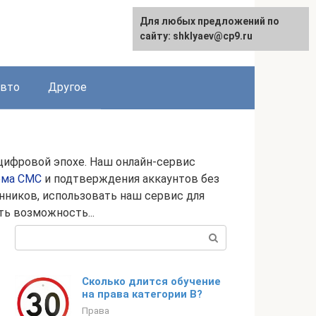
Для любых предложений по
сайту: shklyaev@cp9.ru
авто
Другое
цифровой эпохе. Наш онлайн-сервис
ема СМС
и подтверждения аккаунтов без
ников, использовать наш сервис для
ть возможность...
Поиск:
Сколько длится обучение
на права категории B?
Права