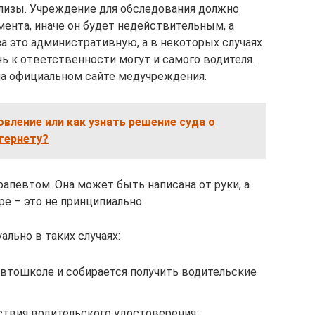
лизы. Учреждение для обследования должно
мента, иначе он будет недействительным, а
за это административную, а в некоторых случаях
ь к ответственности могут и самого водителя.
на официальном сайте медучреждения.
овление или как узнать решение суда о
тернету?
апевтом. Она может быть написана от руки, а
е – это не принципиально.
льно в таких случаях:
автошколе и собирается получить водительские
ствия водительского удостоверения;