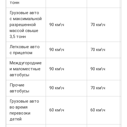
тонн
Грузовые авто
с максимальной
разрешенной
90 км\ч
70 км\ч
6
массой свыше
3,5 тонн
Легковые авто
90 км\ч
70 км\ч
6
с прицепом
Междугородние
и маломестные
90 км\ч
90 км\ч
6
автобусы
Прочие
90 км\ч
70 км\ч
6
автобусы
Грузовые авто
во время
60 км\ч
60 км\ч
6
перевозки
детей