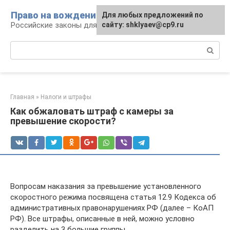
Перейти
Право на вождение
Для любых предложений по
к
Российские законы для автомобилистов
сайту: shklyaev@cp9.ru
контенту
Поиск:
Главная
»
Налоги и штрафы
Как обжаловать штраф с камеры за
превышение скорости?
Вопросам наказания за превышение установленного
скоростного режима посвящена статья 12.9 Кодекса об
административных правонарушениях РФ (далее – КоАП
РФ). Все штрафы, описанные в ней, можно условно
разделить на 3 большие группы.