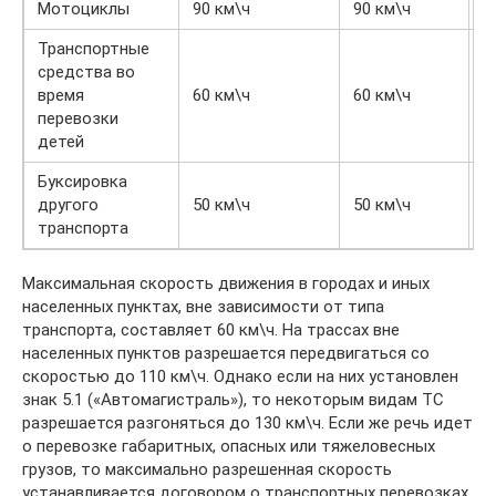
Мотоциклы
90 км\ч
90 км\ч
6
Транспортные
средства во
время
60 км\ч
60 км\ч
6
перевозки
детей
Буксировка
другого
50 км\ч
50 км\ч
5
транспорта
Максимальная скорость движения в городах и иных
населенных пунктах, вне зависимости от типа
транспорта, составляет 60 км\ч. На трассах вне
населенных пунктов разрешается передвигаться со
скоростью до 110 км\ч. Однако если на них установлен
знак 5.1 («Автомагистраль»), то некоторым видам ТС
разрешается разгоняться до 130 км\ч. Если же речь идет
о перевозке габаритных, опасных или тяжеловесных
грузов, то максимально разрешенная скорость
устанавливается договором о транспортных перевозках.