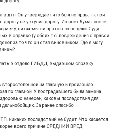
ил дорогу.
л в дтп. Он утверждает что был не прав, т.к при
 дорогу не уступил дорогу. Из всех бумаг после
справку, ни схемы ни протокола не дали. Судя
ых в справке (у обеих т.с. повреждения с правой
енег за то что он стал виновником. Где я могу
лением?
делать в отделе ГИБДД, выдавшем справку
с второстепенной на главную и произошло
хал по главной. У пострадавшего была замена
 здоровью нанесен, каковы последствия для
н дальнобойщик. За ранее спасибо.
ДТП. никаких последствий не будет. Что касается
скорее всего причине СРЕДНИЙ ВРЕД