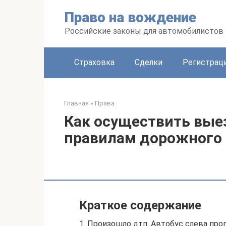
Перейти
Право на вождение
к
контенту
Российские законы для автомобилистов
Страховка
Сделки
Регистраци
Главная
»
Права
Как осуществить выез
правилам дорожного
Краткое содержание
1. Произошло дтп. Автобус слева пр