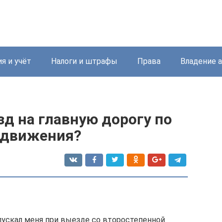
я и учёт
Налоги и штрафы
Права
Владение 
д на главную дорогу по
 движения?
опускал меня при выезде со второстепенной