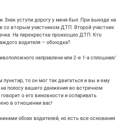
. Знак уступи дорогу у меня был. При выезде на
е со вторым участником ДТП. Второй участник
ечке. На перекрестке произошло ДТП. Кто
 каждого водителя — обоюдка?
отивоположного направлени или 2-е 1-а сплошная/
м пунктир, то он мог так двигаться и вы и ему
д на полосу вашего движения во встречном
 говорит о его виновности и оспаривать
сено в отношении вас!
вниками обоих водителей, но есть все основания