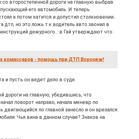
е со второстепенной дороги на главную выбрав
пускающий его автомобиль. И теперь
стоял а потом катится и допустил столкновении…
 дтп, но это ложь т.к водитель авто звонил в
 инструкций дежурного… в Гай утверждают что
х комиссаров - помощь при ДТП Воронеж!
а и пусть он ведет дело в суде.
й дороги на главную, убедившись, что
начал поворот направо, начала меневр по
ь двигающийся по главной занесло и он врезался
обиля. Чья вина в данном случае? Знаков на