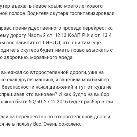
утер въехал в левое крыло моего легкового
ной полосе. Водителя скутера госпитализировали.
о права преимущественного проезда перекрёстка.
му дорогу. Часть 2 ст. 12.13 КоАП РФ и ст. 13.4
м всё зависит от ГИБДД, что они там ещё
одитель скутера будет иметь право взыскать с
о здоровью, морального вреда.
я выезжал со второстепенной дороги, уже на
ке ехал другая машина, и зацепила мой бампер.
в безопасности начал движений и тут от куда не
спрашивал кто виновен? И как будто на выбор
лжно быть 50/50. 27.12.2016 будет разбор в гаи.
ехали на перекресток со второстепенной дороги.
я не в пользу Вас. Очень сожалею.