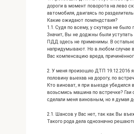
дороги в момент поворота на лево ск
автомобиля, двигаясь по разделитель
Какие ожидают помлндствия?
1.1. Судя по всему, у скутера не был
Значит, Вы не доджны были уступать е
ПДД здесь не применимы. В остально
напридумывают. Но в любом случае в
Вас компенсацию вреда, причинённог
2. У меня произошло ДТП 19.12.2016 
половину выехав на дорогу, по встреч
Кто виноват, я при выезде убедился 
возьсмись машина по встречке? Гаи 
сделали меня виновным, но я думая до
2.1. Шансов у Вас нет, так как Вы въ
Такого рода дела однозначно решаютс