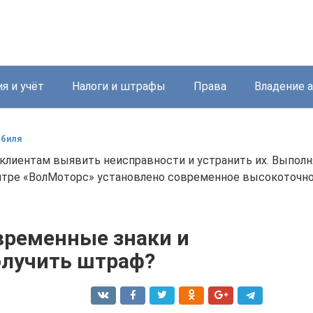
я и учёт
Налоги и штрафы
Права
Владение 
обиля
клиентам выявить неисправности и устранить их. Выпол
хцентре «ВолМоторс» установлено современное высокоточ
временные знаки и
олучить штраф?