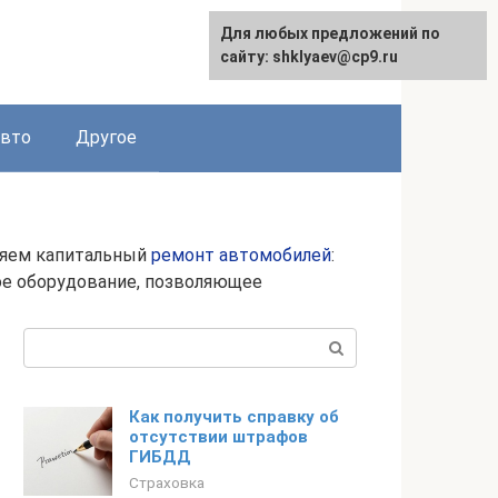
Для любых предложений по
сайту: shklyaev@cp9.ru
авто
Другое
няем капитальный
ремонт автомобилей
:
ное оборудование, позволяющее
Поиск:
Как получить справку об
отсутствии штрафов
ГИБДД
Страховка