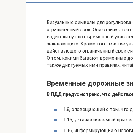
Визуальные символы для регулирован
ограниченный срок. Они отличаются 
водители путают временный указате
зеленом щите. Кроме того, многие ув
действующего ограниченный срок сим
О том, какими бывают временные дор
также диктуемых ими правилах, читай
Временные дорожные зна
В ПДД предусмотрено, что действо
1.8, оповещающий о том, что 
1.15, устанавливаемый при ск
1.16, информирующий о неровн