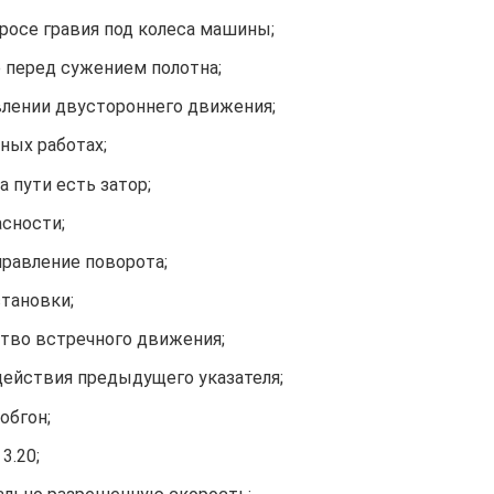
росе гравия под колеса машины;
е перед сужением полотна;
влении двустороннего движения;
ных работах;
а пути есть затор;
асности;
аправление поворота;
становки;
тво встречного движения;
действия предыдущего указателя;
обгон;
3.20;