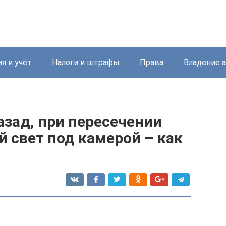
я и учёт
Налоги и штрафы
Права
Владение 
азад, при пересечении
 свет под камерой – как