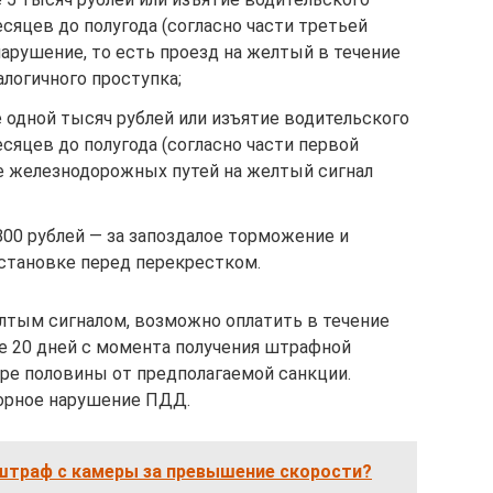
есяцев до полугода (согласно части третьей
нарушение, то есть проезд на желтый в течение
алогичного проступка;
одной тысяч рублей или изъятие водительского
есяцев до полугода (согласно части первой
ие железнодорожных путей на желтый сигнал
00 рублей — за запоздалое торможение и
остановке перед перекрестком.
лтым сигналом, возможно оплатить в течение
ые 20 дней с момента получения штрафной
ере половины от предполагаемой санкции.
орное нарушение ПДД.
штраф с камеры за превышение скорости?