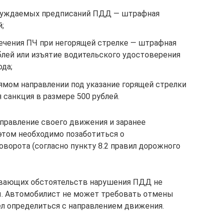
суждаемых предписаний ПДД — штрафная
;
ечения ПЧ при негорящей стрелке — штрафная
блей или изъятие водительского удостоверения
ода;
ямом направлении под указание горящей стрелки
санкция в размере 500 рублей.
правление своего движения и заранее
этом необходимо позаботиться о
ворота (согласно пункту 8.2 правил дорожного
ывающих обстоятельств нарушения ПДД не
. Автомобилист не может требовать отмены
пел определиться с направлением движения.