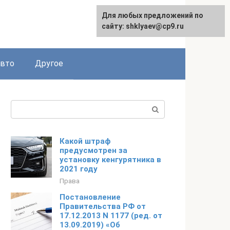
Для любых предложений по
сайту: shklyaev@cp9.ru
авто
Другое
Поиск:
Какой штраф
предусмотрен за
установку кенгурятника в
2021 году
Права
Постановление
Правительства РФ от
17.12.2013 N 1177 (ред. от
13.09.2019) «Об