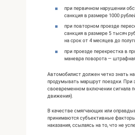
при первичном нарушении об
санкция в размере 1000 рублей
при повторном проезде перес
санкция в размере 5 тысяч ру
на срок от 4 месяцев до полуг
при проезде перекрестка в пр
маневра поворота — штрафная 
Автомобилист должен четко знать на
продумывать маршрут поездки. При 
своевременном включении сигнала по
движения).
В качестве смягчающих или оправд
принимаются субъективные факторы
наказания, ссылаясь на то, что не ус