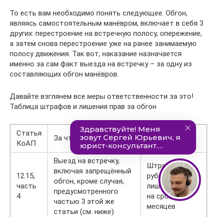
То есть вам необходимо понять следующее. Обгон,
являясь самостоятельным манёвром, включает в себя 3
других: перестроение на встречную полосу, опережение,
а затем снова перестроение уже на ранее занимаемую
полосу движения. Так вот, наказание назначается
именно за сам факт выезда на встречку – за одну из
составляющих обгон манёвров.
Давайте взглянем все меры ответственности за это!
Таблица штрафов и лишения прав за обгон
Статья
Какое
За что наказание?
КоАП
наказание?
Выезд на встречку,
Штраф 5 000
включая запрещённый
12.15,
рублей или
обгон, кроме случая,
часть
лишение прав
предусмотренного
4
на срок 4-6
частью 3 этой же
месяцев
статьи (см. ниже).