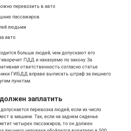
можно перевозить в авто
ишних пассажиров
лей людьми
за авто
аходится больше людей, чем допускают его
тиворечит ПДД и наказуемо по закону. За
ативная ответственность согласно статье
удники ГИБДД вправе выписать штраф за лишнего
угим пунктам.
 должен заплатить
допускается перевозка людей, если их число
ст в машине. Так, если на заднем сиденье
етит четырех пассажиров, то он должен
з лишнего человека обойдется водителю в 500