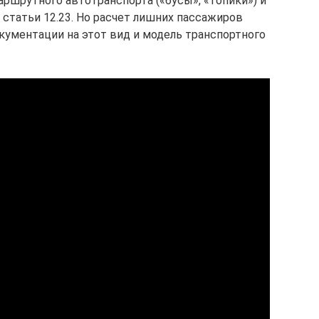
ршрутного автотранспорта («бусы», «топики») и
 статьи 12.23. Но расчет лишних пассажиров
кументации на этот вид и модель транспортного