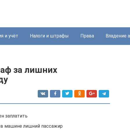
я и учёт
Налоги и штрафы
Права
Владение 
раф за лишних
ду
ен заплатить
то в машине лишний пассажир