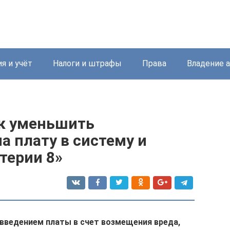
я и учёт
Налоги и штрафы
Права
Владение 
ак уменьшить
а плату в систему и
терии 8»
с введением платы в счет возмещения вреда,