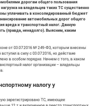
омобилями дорогам общего пользования
 нагрузка на владельцев таких ТС существенно
лжны уплачивать в консолидированный бюджет
инансирование автомобильных дорог общего
ния вреда и транспортный налог. Данную
ть (правда, ненадолго). Выясним, каким
оне от 03.07.2016 № 249‑ФЗ, которым внесены
 вступил в силу с 03.07.2016, но действие
ено в особом порядке. Начнем с того, в каком
анспортный налог организации – владельцы
в.
нспортному налогу у
орую зарегистрировано ТС, имеющее
ыше 12 т и включенное в реестр транспортных