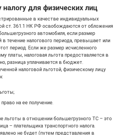
 налогу для физических лиц
истрированные в качестве индивидуальных
ой ст. 361.1 НК РФ освобождаются от обложения
ольшегрузного автомобиля, если размер
й в течение налогового периода, превышает или
этот период. Если же размер исчисленного
му платы, налоговая льгота предоставляется в
о, разница уплачивается в бюджет.
ученной налоговой льготой, физическому лицу
н:
ьготы;
раво на ее получение.
ие льготы в отношении большегрузного ТС – это
лица – плательщика транспортного налога.
явлено не будет (путем представления в