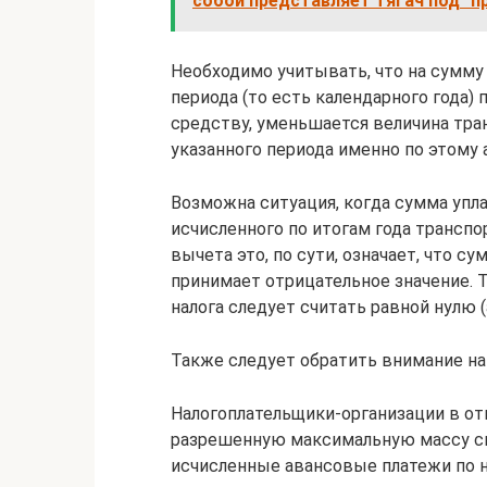
собой представляет тягач под "пр
Необходимо учитывать, что на сумму 
периода (то есть календарного года
средству, уменьшается величина тран
указанного периода именно по этому
Возможна ситуация, когда сумма упл
исчисленного по итогам года транспо
вычета это, по сути, означает, что с
принимает отрицательное значение. Т
налога следует считать равной нулю (аб
Также следует обратить внимание на но
Налогоплательщики-организации в о
разрешенную максимальную массу св
исчисленные авансовые платежи по н