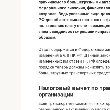
причиняемого большегрузными авт
федерального значения, финансовая
возросла. Ведь указанные лица до
РФ два обязательных платежа на ф
пользования: плату в счет возмеще
«несправедливость» решили исправи
образом.
Ответ содержится в Федеральном зак
изменения в ч. II НК РФ. Данный закон
измененных им статей НК РФ определ
порядке теперь должны исчислять тр
большегрузных транспортных средст
Налоговый вычет по тра
организации
Если транспортная компания, на кот
разрешенную максимальную массу св