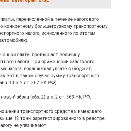
ава" категории "В/BE"
платы, перечисленной в течение налогового
) по конкретному большегрузному транспортному
спортного налога, исчисленного по итогам
 автомобилю.
аченной платы превышает величину
ртного налога. При применении налогового
умма налога, подлежащая уплате в бюджет,
ак вот в таком случае сумму транспортного
з. 13 п. 2 ст. 362 НК РФ).
вый абзац (абз. 2) в п. 2 ст. 363 НК РФ.
тношении транспортного средства, имеющего
ыше 12 тонн, зарегистрированного в реестре,
алогу не уплачивают.