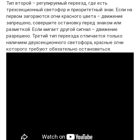
Тип второй – регулируемый переезд, где есть
трехсекционный светофор и приоритетный знак. Если на
первом загораются огни красного цвета – движение
запрещено, совершите остановку перед знаком или
разметкой. Если мигает другой сигнал – движение
разрешено. Третий тип переезда отличается только
наличием двухсекционного светофора, красные огни
которого требуют обязательно остановиться.