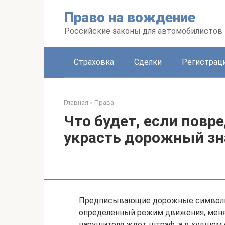
Перейти
Право на вождение
к
контенту
Российские законы для автомобилистов
Страховка
Сделки
Регистраци
Главная
»
Права
Что будет, если повр
украсть дорожный зн
Предписывающие дорожные символы
определенный режим движения, менят
нарушителя ждет штраф, а в худшем 