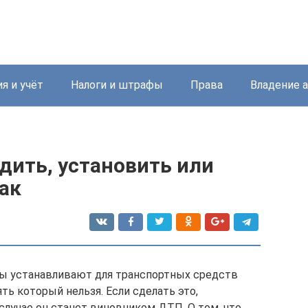
я и учёт
Налоги и штрафы
Права
Владение 
едить, установить или
ак
 устанавливают для транспортных средств
ь который нельзя. Если сделать это,
случае он станет виновником ДТП. О том, что