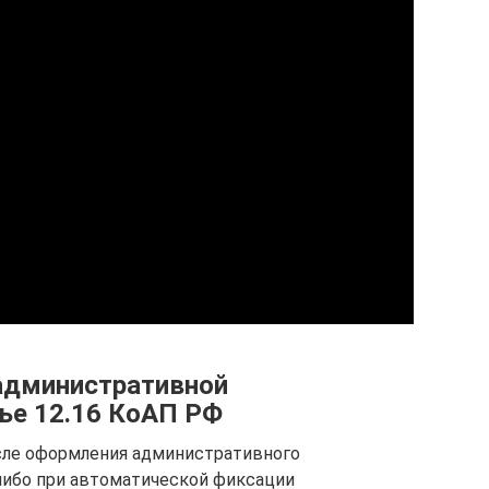
административной
тье 12.16 КоАП РФ
сле оформления административного
ибо при автоматической фиксации