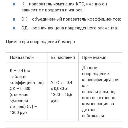
К – показатель изменения КТС, именно он
зависит от возраста и износа;
СК – объединенный показатель коэффициентов;
СД – розничная цена поврежденного элемента.
Пример при повреждении бампера:
Показатели
Вычисления
Примечания
Данное
К – 0,4 (по
повреждение
таблице
классифицируется
коэффициентов)
УТСπ = 0,4
как
СК – 0,030
х 0,030 х
незначительное,
(съемная
1300 = 15,6
соответственно
кузовная
руб.
компенсация за
деталь) СД –
деталь
1300 руб.
небольшая.