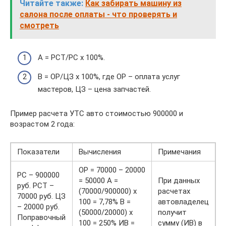
Читайте также:
Как забирать машину из
салона после оплаты - что проверять и
смотреть
А = РСТ/РС х 100%.
В = ОР/ЦЗ х 100%, где ОР – оплата услуг
мастеров, ЦЗ – цена запчастей.
Пример расчета УТС авто стоимостью 900000 и
возрастом 2 года:
Показатели
Вычисления
Примечания
ОР = 70000 – 20000
РС – 900000
= 50000 А =
При данных
руб. РСТ –
(70000/900000) х
расчетах
70000 руб. ЦЗ
100 = 7,78% В =
автовладелец
– 20000 руб.
(50000/20000) х
получит
Поправочный
100 = 250% ИВ =
сумму (ИВ) в