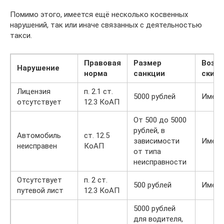
Помимо этого, имеется ещё несколько косвенных
нарушений, так или иначе связанных с деятельностью
такси.
Правовая
Размер
Возм
Нарушение
норма
санкции
скидк
Лицензия
п. 2.1 ст.
5000 рублей
Имеет
отсутствует
12.3 КоАП
От 500 до 5000
рублей, в
Автомобиль
ст. 12.5
зависимости
Имеет
неисправен
КоАП
от типа
неисправности
Отсутствует
п. 2 ст.
500 рублей
Имеет
путевой лист
12.3 КоАП
5000 рублей
для водителя,