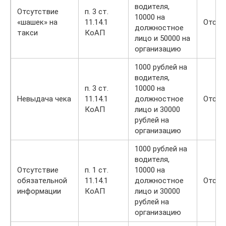
водителя,
Отсутствие
п. 3 ст.
10000 на
«шашек» на
11.14.1
Отсут
должностное
такси
КоАП
лицо и 50000 на
организацию
1000 рублей на
водителя,
п. 3 ст.
10000 на
Невыдача чека
11.14.1
должностное
Отсут
КоАП
лицо и 30000
рублей на
организацию
1000 рублей на
водителя,
Отсутствие
п. 1 ст.
10000 на
обязательной
11.14.1
должностное
Отсут
информации
КоАП
лицо и 30000
рублей на
организацию