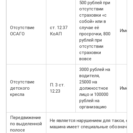
500 рублей при
отсутствии
страховки «с
собой» или в
Отсутствие
ст. 12.37
случае её
Имеет
ОСАГО
КоАП
просрочки, 800
рублей при
отсутствии
страховки
вовсе
3000 рублей на
водителя,
Отсутствие
25000 на
П. 3 ст.
детского
должностное
Имеет
12.23
кресла
лицо и 100000
рублей на
организацию
Передвижение
Не является нарушением для такси, ес
по выделенной
машина имеет специальные обозначени
полосе