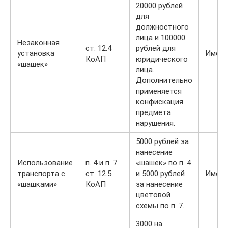
20000 рублей
для
должностного
лица и 100000
Незаконная
ст. 12.4
рублей для
установка
Имеет
КоАП
юридического
«шашек»
лица.
Дополнительно
применяется
конфискация
предмета
нарушения.
5000 рублей за
нанесение
Использование
п. 4 и п. 7
«шашек» по п. 4
транспорта с
ст. 12.5
и 5000 рублей
Имеет
«шашками»
КоАП
за нанесение
цветовой
схемы по п. 7.
3000 на