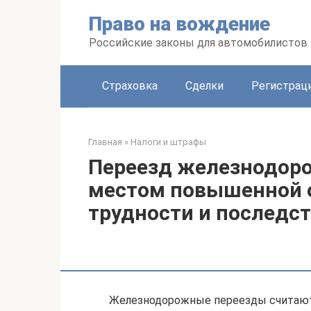
Перейти
Право на вождение
к
контенту
Российские законы для автомобилистов
Страховка
Сделки
Регистраци
Главная
»
Налоги и штрафы
Переезд железнодоро
местом повышенной о
трудности и последст
Железнодорожные переезды считают