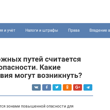
я и учёт
Налоги и штрафы
Права
Владение 
жных путей считается
пасности. Какие
вия могут возникнуть?
ся зонами повышенной опасности для