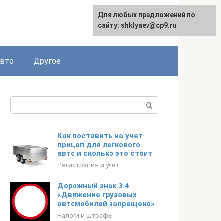
Для любых предложений по
сайту: shklyaev@cp9.ru
авто
Другое
Поиск:
Как поставить на учет
прицеп для легкового
авто и сколько это стоит
Регистрация и учёт
Дорожный знак 3.4
«Движение грузовых
автомобилей запрещено»
Налоги и штрафы