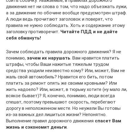
сбить собачку. Уважаемые, в правилах дорожного
движения нет ни слова о том, что надо объезжать лужи,
а за движение по обочине вообще предусмотрен штраф.
А люди ведь прочитают заголовок и поверят, что
правила не нужно соблюдать. Хоть и содержание этому
заголовку противоречит.
Читайте ПДД и не дайте
себя обмануть!
Зачем соблюдать правила дорожного движения? Я не
понимаю,
зачем их нарушать
. Вам нравится платить
штрафы, чтобы Ваши нажитые тяжелым трудом
средства уходили неизвестно кому? Или, может, Вам не
жаль свой автомобиль? Нравится его бить, потом
платить за ремонт опять же своими кровными? Или
жить надоело? Или, может, в тюрьму хотите (ну мало ли,
всякое бывает)? Я, конечно, понимаю, люди всегда
спешат, поэтому превышают скорость, перебегают
дорогу в неположенном месте. Но неужели Вы готовы
из-за важных дел лишиться жизни? Непонятно.
Выполнение правил дорожного движения
спасет Вам
жизнь и сэкономит деньги
.