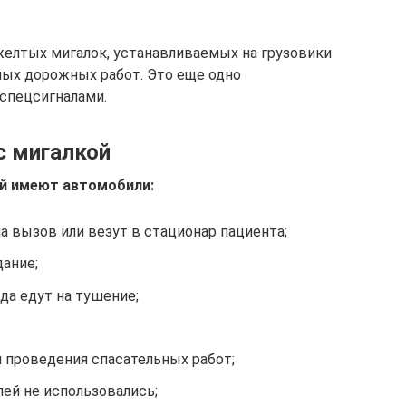
желтых мигалок, устанавливаемых на грузовики
ных дорожных работ. Это еще одно
 спецсигналами.
с мигалкой
ой имеют автомобили:
а вызов или везут в стационар пациента;
дание;
да едут на тушение;
 проведения спасательных работ;
лей не использовались;