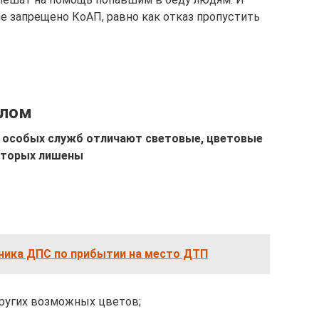
е запрещено КоАП, равно как отказ пропустить
алом
 особых служб отличают световые,
цветовые
которых лишены
ника ДПС по прибытии на место ДТП
других возможных цветов;