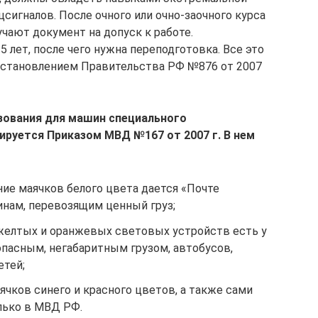
цсигналов. После очного или очно-заочного курса
учают документ на допуск к работе.
лет, после чего нужна переподготовка. Все это
остановлением Правительства РФ №876 от 2007
зования для машин специального
ируется Приказом МВД №167 от 2007 г. В нем
ние маячков белого цвета дается «Почте
инам, перевозящим ценный груз;
желтых и оранжевых световых устройств есть у
опасным, негабаритным грузом, автобусов,
етей;
чков синего и красного цветов, а также сами
лько в МВД РФ.