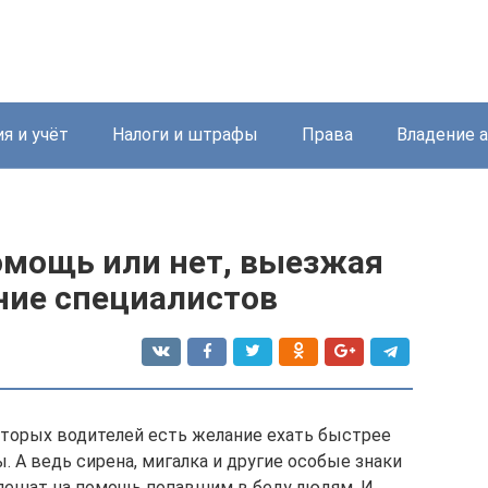
я и учёт
Налоги и штрафы
Права
Владение 
омощь или нет, выезжая
ние специалистов
которых водителей есть желание ехать быстрее
. А ведь сирена, мигалка и другие особые знаки
спешат на помощь попавшим в беду людям. И