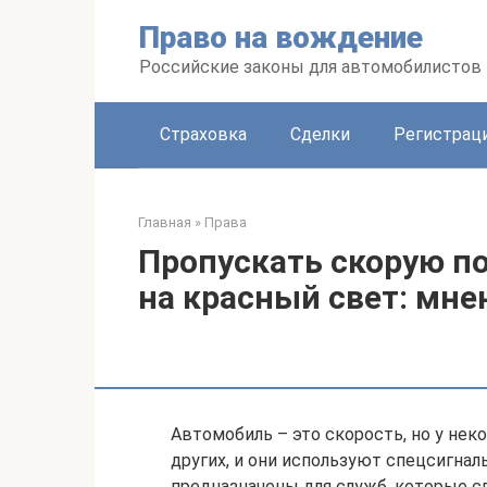
Перейти
Право на вождение
к
контенту
Российские законы для автомобилистов
Страховка
Сделки
Регистраци
Главная
»
Права
Пропускать скорую п
на красный свет: мне
Автомобиль – это скорость, но у не
других, и они используют спецсигналы
предназначены для служб, которые 