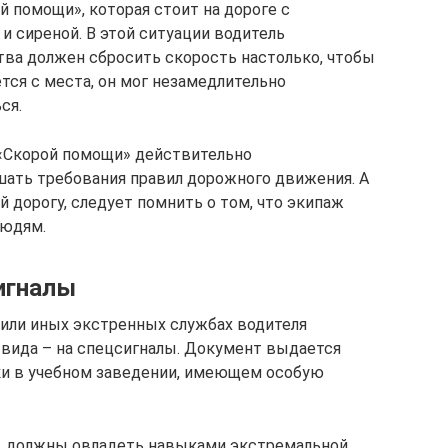
 помощи», которая стоит на дороге с
 сиреной. В этой ситуации водитель
ва должен сбросить скорость настолько, чтобы
ется с места, он мог незамедлительно
ся.
 «Скорой помощи» действительно
шать требования правил дорожного движения. А
 дорогу, следует помнить о том, что экипаж
людям.
игналы
или иных экстренных службах водителя
вида – на спецсигналы. Документ выдается
ки в учебном заведении, имеющем особую
о, должны овладеть навыками экстремальной