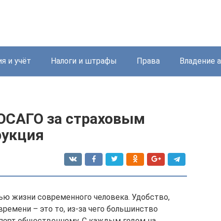
я и учёт
Налоги и штрафы
Права
Владение 
 ОСАГО за страховым
рукция
ью жизни современного человека. Удобство,
ремени – это то, из-за чего большинство
порт общественному. С каждым годом на