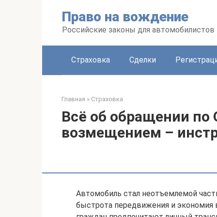
Перейти
Право на вождение
к
контенту
Российские законы для автомобилистов
Страховка
Сделки
Регистраци
Главная
»
Страховка
Всё об обращении по
возмещением – инст
Автомобиль стал неотъемлемой част
быстрота передвижения и экономия в
граждан предпочитают личный транс