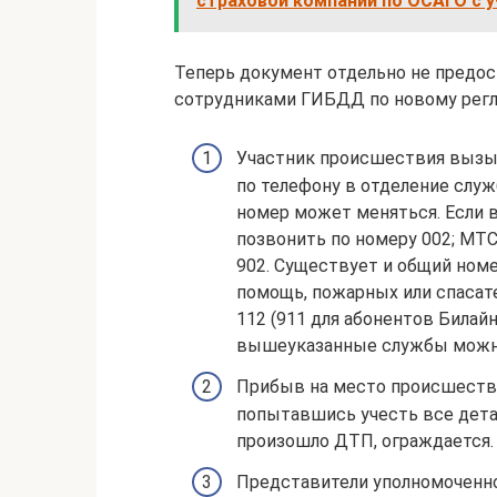
страховой компании по ОСАГО с у
Теперь документ отдельно не предос
сотрудниками ГИБДД по новому регл
Участник происшествия вызы
по телефону в отделение служ
номер может меняться. Если в
позвонить по номеру 002; МТС,
902. Существует и общий ном
помощь, пожарных или спасате
112 (911 для абонентов Билайн
вышеуказанные службы можно
Прибыв на место происшеств
попытавшись учесть все детал
произошло ДТП, ограждается.
Представители уполномоченно