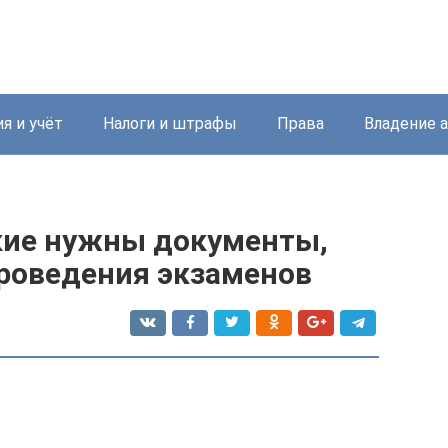
я и учёт
Налоги и штрафы
Права
Владение 
акие нужны документы,
проведения экзаменов