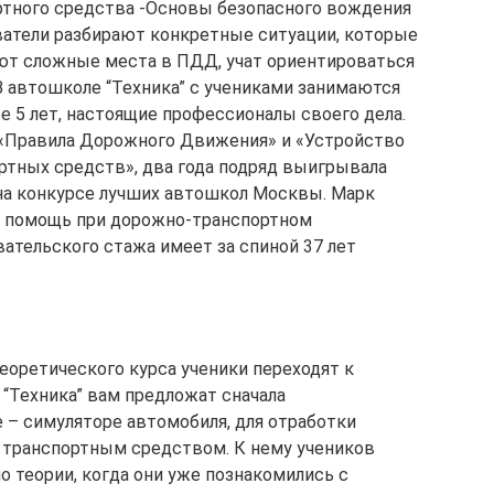
ртного средства -Основы безопасного вождения
аватели разбирают конкретные ситуации, которые
яют сложные места в ПДД, учат ориентироваться
 В автошколе “Техника” с учениками занимаются
е 5 лет, настоящие профессионалы своего дела.
 «Правила Дорожного Движения» и «Устройство
ртных средств», два года подряд выигрывала
на конкурсе лучших автошкол Москвы. Марк
ая помощь при дорожно-транспортном
ательского стажа имеет за спиной 37 лет
еоретического курса ученики переходят к
 “Техника” вам предложат сначала
 – симуляторе автомобиля, для отработки
 транспортным средством. К нему учеников
по теории, когда они уже познакомились с