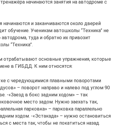
 тренажёра начинаются занятия на автодроме с
я начинаются и заканчиваются около дверей
дит обучение. Ученикам автошколы “Техника” не
автодрома, туда и обратно их привозит
олы “Техника”.
ом отрабатывают основные упражнения, которые
мене в ГИБДД. К ним относятся:
метке с чередующимися плавными поворотами
адусов» – поворот направо и налево под углом 90
е. -«Заезд в бокс задним ходом» – так
арковочное место задом. Нужно заехать так,
раллельная парковка» – парковка параллельно
задним ходом. -«Эстакада» – нужно остановиться
ься с места так, чтобы не покатиться назад.