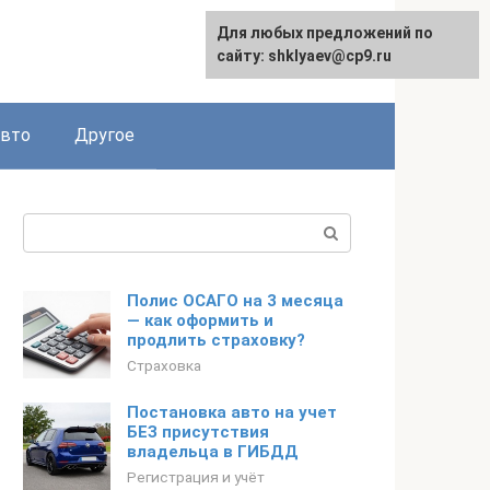
Для любых предложений по
сайту: shklyaev@cp9.ru
авто
Другое
Поиск:
Полис ОСАГО на 3 месяца
— как оформить и
продлить страховку?
Страховка
Постановка авто на учет
БЕЗ присутствия
владельца в ГИБДД
Регистрация и учёт