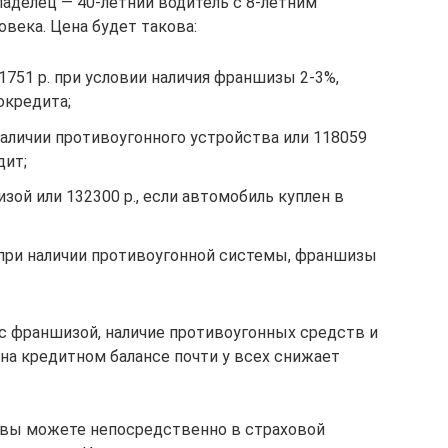
владелец — 40-летний водитель с 8-летним
овека. Цена будет такова:
1751 р. при условии наличия франшизы 2-3%,
окредита;
аличии противоугонного устройства или 118059
дит;
зой или 132300 р., если автомобиль куплен в
 при наличии противоугонной системы, франшизы
 с франшизой, наличие противоугонных средств и
на кредитном балансе почти у всех снижает
 вы можете непосредственно в страховой