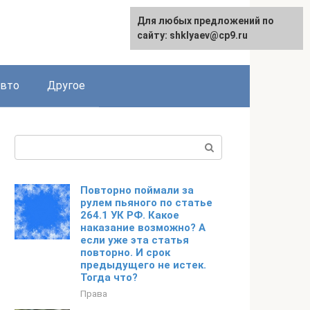
Для любых предложений по
сайту: shklyaev@cp9.ru
авто
Другое
Поиск:
Повторно поймали за
рулем пьяного по статье
264.1 УК РФ. Какое
наказание возможно? А
если уже эта статья
повторно. И срок
предыдущего не истек.
Тогда что?
Права