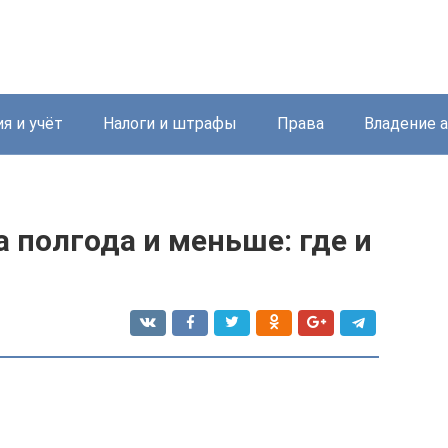
я и учёт
Налоги и штрафы
Права
Владение 
 полгода и меньше: где и